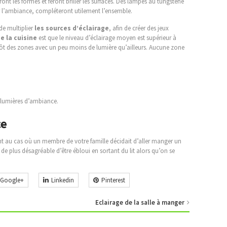
ont les formes et feront briller les surfaces. Des lampes au tungstène
r l’ambiance, compléteront utilement l’ensemble.
de multiplier
les sources d’éclairage
, afin de créer des jeux
de la cuisine
est que le niveau d’éclairage moyen est supérieur à
utôt des zones avec un peu moins de lumière qu’ailleurs. Aucune zone
s lumières d’ambiance.
ce
ant au cas où un membre de votre famille décidait d’aller manger un
de plus désagréable d’être ébloui en sortant du lit alors qu’on se
Google+
Linkedin
Pinterest
Eclairage de la salle à manger