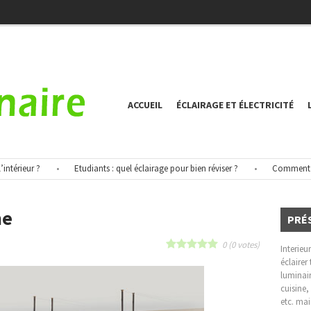
ACCUEIL
ÉCLAIRAGE ET ÉLECTRICITÉ
ieur ?
•
Etudiants : quel éclairage pour bien réviser ?
•
Comment éclaire
ne
PRÉ
0
(
0
votes)
Interieu
age
éclairer
luminair
cuisine,
e
etc. mai