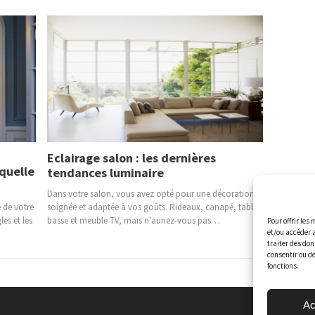
Eclairage salon : les dernières
 quelle
tendances luminaire
Dans votre salon, vous avez opté pour une décoration
e de votre
soignée et adaptée à vos goûts. Rideaux, canapé, table
les et les
basse et meuble TV, mais n’auriez-vous pas…
Pour offrir les
et/ou accéder 
traiter des don
consentir ou de
fonctions.
Ac