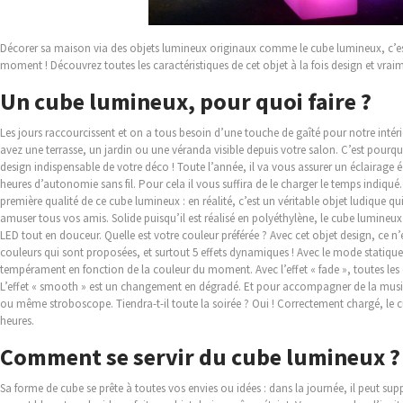
Décorer sa maison via des objets lumineux originaux comme le cube lumineux, c’e
moment ! Découvrez toutes les caractéristiques de cet objet à la fois design et vrai
Un cube lumineux, pour quoi faire ?
Les jours raccourcissent et on a tous besoin d’une touche de gaîté pour notre intérie
avez une terrasse, un jardin ou une véranda visible depuis votre salon. C’est pourqu
design indispensable de votre déco ! Toute l’année, il va vous assurer un éclaira
heures d’autonomie sans fil. Pour cela il vous suffira de le charger le temps indiqué. 
première qualité de ce cube lumineux : en réalité, c’est un véritable objet ludique qu
amuser tous vos amis. Solide puisqu’il est réalisé en polyéthylène, le cube lumineu
LED tout en douceur. Quelle est votre couleur préférée ? Avec cet objet design, ce n
couleurs qui sont proposées, et surtout 5 effets dynamiques ! Avec le mode statique
tempérament en fonction de la couleur du moment. Avec l’effet « fade », toutes les 
L’effet « smooth » est un changement en dégradé. Et pour accompagner de la musiqu
ou même stroboscope. Tiendra-t-il toute la soirée ? Oui ! Correctement chargé, le c
heures.
Comment se servir du cube lumineux ?
Sa forme de cube se prête à toutes vos envies ou idées : dans la journée, il peut sup