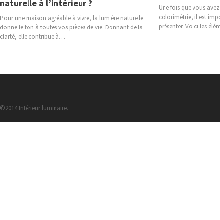
naturelle à l’intérieur ?
Une fois que vous avez f
colorimétrie, il est imp
Pour une maison agréable à vivre, la lumière naturelle
présenter. Voici les él
donne le ton à toutes vos pièces de vie. Donnant de la
clarté, elle contribue à…
©2014 Intérieur luminaire.