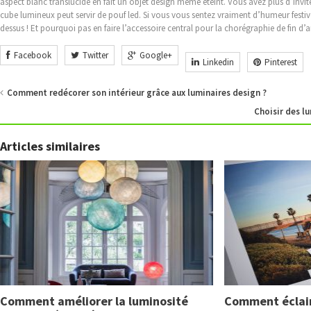
aspect blanc translucide en fait un objet design même éteint. Vous avez plus d’invi
cube lumineux peut servir de pouf led. Si vous vous sentez vraiment d’humeur fes
dessus ! Et pourquoi pas en faire l’accessoire central pour la chorégraphie de fin d
Facebook
Twitter
Google+
Linkedin
Pinterest
Comment redécorer son intérieur grâce aux luminaires design ?
Choisir des lu
Articles similaires
Comment améliorer la luminosité
Comment éclair